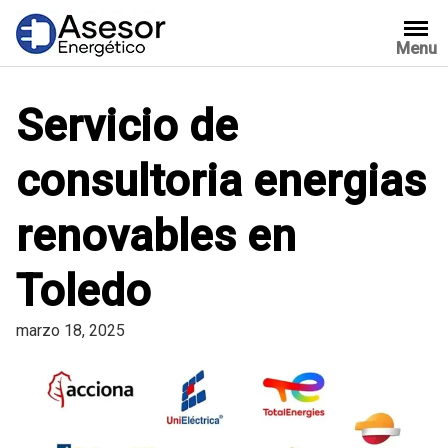
Saltar
al
Menu
contenido
Servicio de
consultoria energias
renovables en
Toledo
marzo 18, 2025