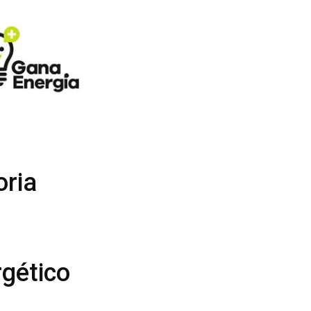
oria
rgético