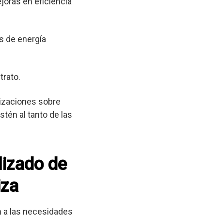
joras en eficiencia
s de energía
trato.
lizaciones sobre
tén al tanto de las
lizado de
iza
 a las necesidades