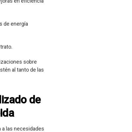
joras en eficiencia
s de energía
trato.
lizaciones sobre
tén al tanto de las
lizado de
eida
 a las necesidades