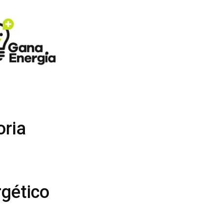
oria
rgético