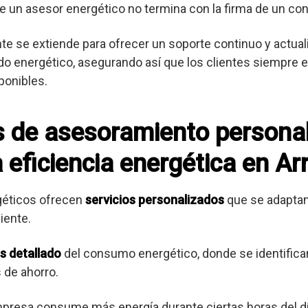
e un asesor energético no termina con la firma de un con
ente se extiende para ofrecer un soporte continuo y actua
o energético, asegurando así que los clientes siempre es
ponibles.
os de asesoramiento persona
 eficiencia energética en Ar
géticos ofrecen
servicios personalizados
que se adaptan
iente.
is detallado
del consumo energético, donde se identifica
 de ahorro.
mpresa consume más energía durante ciertas horas del dí