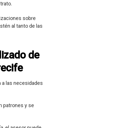
trato.
lizaciones sobre
tén al tanto de las
lizado de
recife
 a las necesidades
n patrones y se
a, el asesor puede