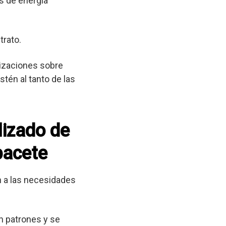
s de energía
trato.
lizaciones sobre
tén al tanto de las
lizado de
bacete
 a las necesidades
n patrones y se