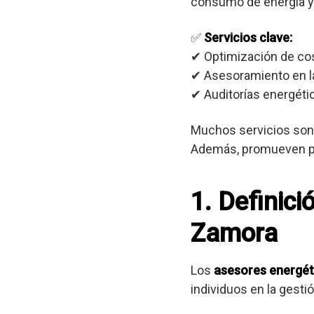
consumo de energía y
✅
Servicios clave:
✔ Optimización de co
✔ Asesoramiento en la
✔ Auditorías energétic
Muchos servicios son 
Además, promueven prá
1. Definici
Zamora
Los
asesores energét
individuos en la gest