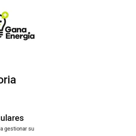
oria
culares
a gestionar su