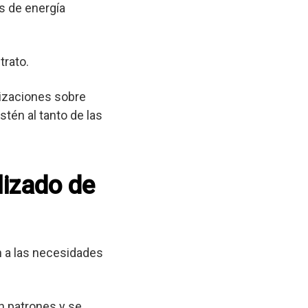
s de energía
trato.
lizaciones sobre
tén al tanto de las
lizado de
 a las necesidades
n patrones y se