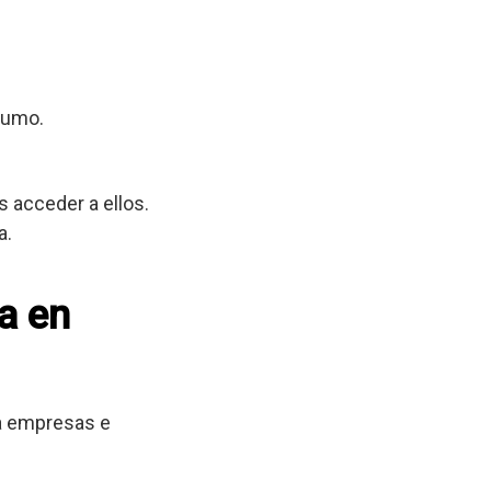
sumo.
 acceder a ellos.
a.
a en
 a empresas e