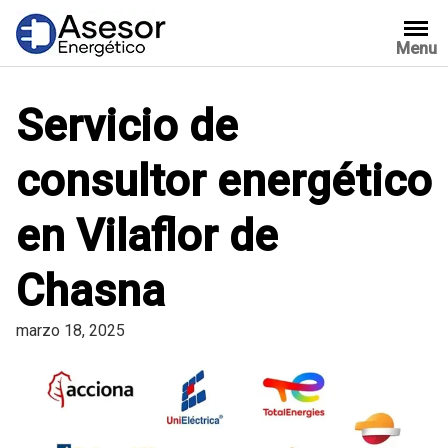
Saltar
al
Menu
contenido
Servicio de
consultor energético
en Vilaflor de
Chasna
marzo 18, 2025