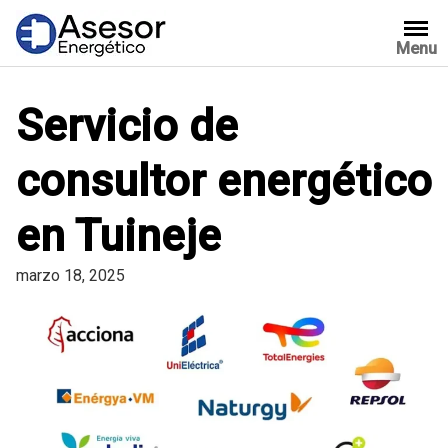
Saltar
al
Menu
contenido
Servicio de
consultor energético
en Tuineje
marzo 18, 2025