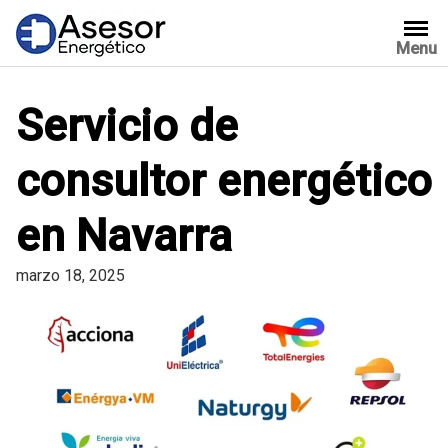
Saltar
al
Menu
contenido
Servicio de
consultor energético
en Navarra
marzo 18, 2025