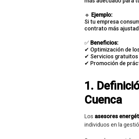
más adecuado para t
🔹
Ejemplo:
Si tu
empresa consum
contrato más ajustad
✅
Beneficios:
✔ Optimización de lo
✔ Servicios gratuitos
✔ Promoción de práct
1. Definici
Cuenca
Los
asesores energét
individuos en la gest