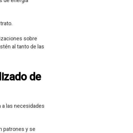
s de energía
trato.
lizaciones sobre
tén al tanto de las
lizado de
 a las necesidades
n patrones y se