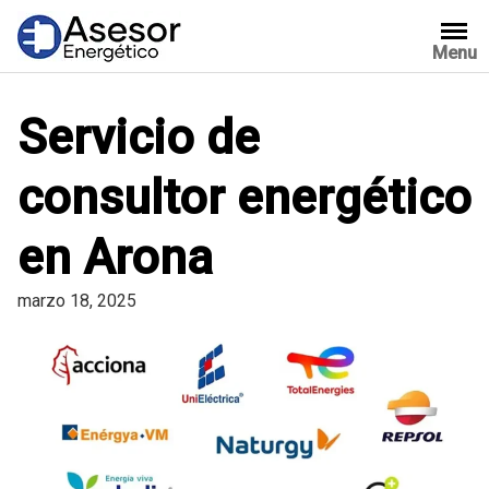
Saltar
al
Menu
contenido
Servicio de
consultor energético
en Arona
marzo 18, 2025