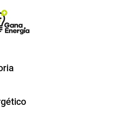
oria
rgético