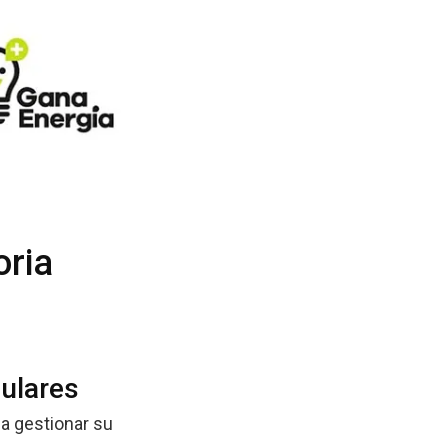
oria
culares
a gestionar su