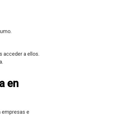
sumo.
 acceder a ellos.
a.
a en
 a empresas e