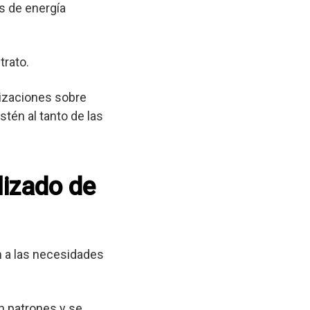
s de energía
trato.
lizaciones sobre
tén al tanto de las
lizado de
 a las necesidades
n patrones y se