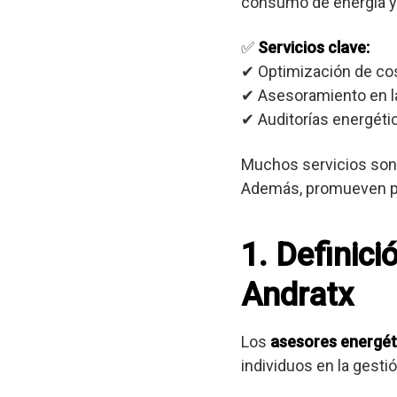
consumo de energía y
✅
Servicios clave:
✔ Optimización de co
✔ Asesoramiento en la
✔ Auditorías energétic
Muchos servicios son 
Además, promueven prá
1. Definici
Andratx
Los
asesores energét
individuos en la gest