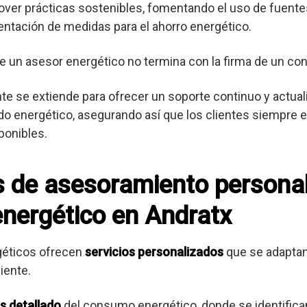
er prácticas sostenibles, fomentando el uso de fuente
entación de medidas para el ahorro energético.
e un asesor energético no termina con la firma de un con
ente se extiende para ofrecer un soporte continuo y actua
o energético, asegurando así que los clientes siempre es
ponibles.
os de asesoramiento persona
energético en Andratx
géticos ofrecen
servicios personalizados
que se adaptan
iente.
is detallado
del consumo energético, donde se identifica