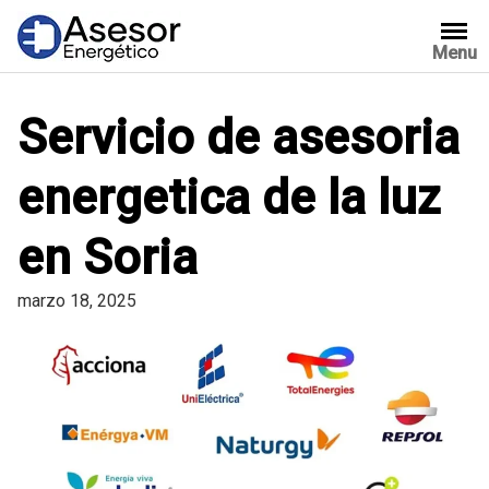
Saltar
al
Menu
contenido
Servicio de asesoria
energetica de la luz
en Soria
marzo 18, 2025