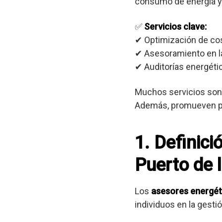
consumo de energía y
✅
Servicios clave:
✔ Optimización de co
✔ Asesoramiento en la
✔ Auditorías energétic
Muchos servicios son 
Además, promueven prá
1. Definici
Puerto de 
Los
asesores energét
individuos en la gest