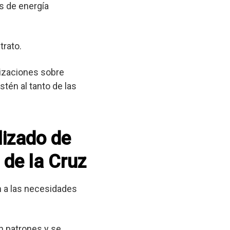
s de energía
trato.
lizaciones sobre
tén al tanto de las
lizado de
 de la Cruz
 a las necesidades
n patrones y se