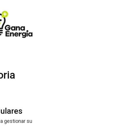
oria
culares
a gestionar su