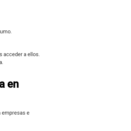
sumo.
 acceder a ellos.
a.
a en
 a empresas e