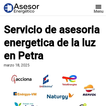
Saltar
al
Menu
contenido
Servicio de asesoria
energetica de la luz
en Petra
marzo 18, 2025