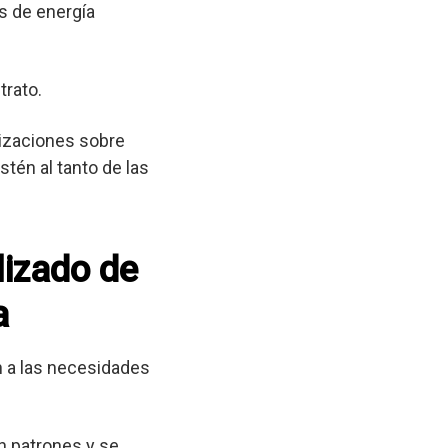
s de energía
trato.
lizaciones sobre
tén al tanto de las
lizado de
a
 a las necesidades
n patrones y se