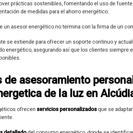
er prácticas sostenibles, fomentando el uso de fuente
entación de medidas para el ahorro energético.
e un asesor energético no termina con la firma de un con
ente se extiende para ofrecer un soporte continuo y actua
o energético, asegurando así que los clientes siempre es
ponibles.
os de asesoramiento persona
ergetica de la luz en Alcúdi
géticos ofrecen
servicios personalizados
que se adaptan
iente.
is detallado
del consumo energético, donde se identifica