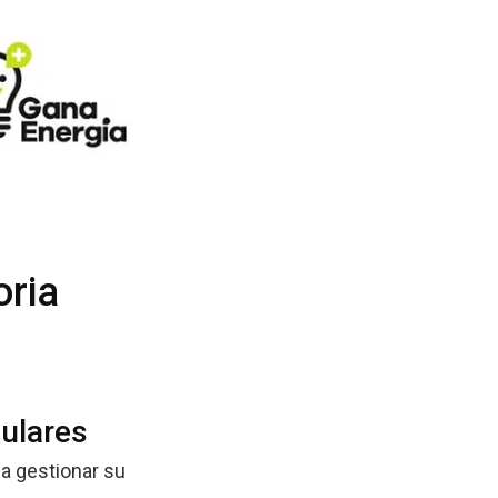
oria
culares
a gestionar su