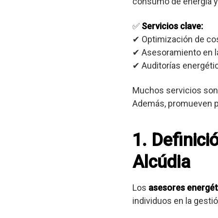
consumo de energía y
✅
Servicios clave:
✔ Optimización de co
✔ Asesoramiento en la
✔ Auditorías energétic
Muchos servicios son 
Además, promueven prá
1. Definici
Alcúdia
Los
asesores energét
individuos en la gest