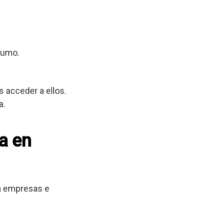
sumo.
 acceder a ellos.
a.
a en
 a empresas e