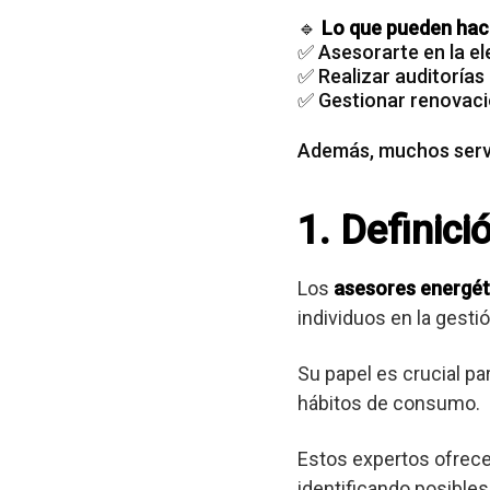
🔹
Lo que pueden hace
✅ Asesorarte en la el
✅ Realizar auditorías
✅ Gestionar renovaci
Además, muchos servi
1. Definic
Los
asesores energét
individuos en la gest
Su papel es crucial pa
hábitos de consumo.
Estos expertos ofrec
identificando posibl