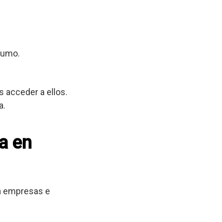
sumo.
 acceder a ellos.
a.
a en
 a empresas e