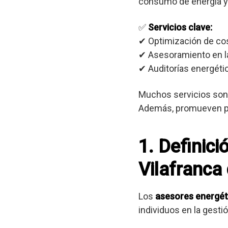
consumo de energía y
✅
Servicios clave:
✔ Optimización de co
✔ Asesoramiento en la
✔ Auditorías energétic
Muchos servicios son 
Además, promueven prá
1. Definici
Vilafranca
Los
asesores energét
individuos en la gest