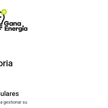
oria
culares
a gestionar su