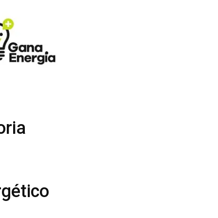
oria
rgético