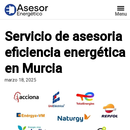
Saltar
al
Menu
contenido
Servicio de asesoria
eficiencia energética
en Murcia
marzo 18, 2025