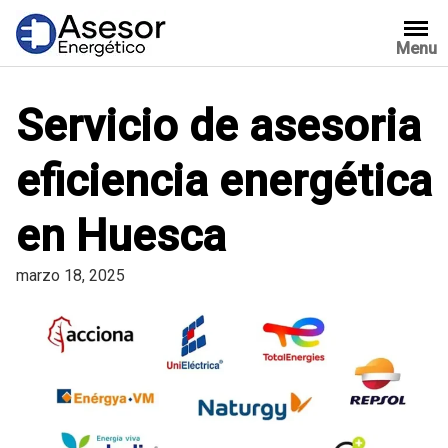
Saltar
al
Menu
contenido
Servicio de asesoria
eficiencia energética
en Huesca
marzo 18, 2025