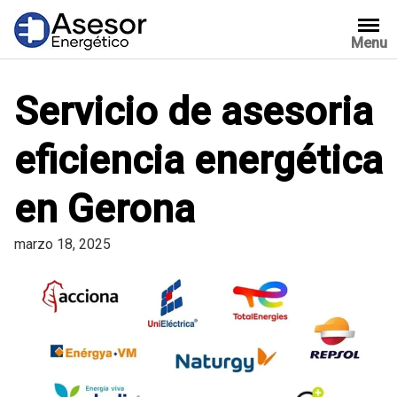
Saltar
al
Menu
contenido
Servicio de asesoria
eficiencia energética
en Gerona
marzo 18, 2025