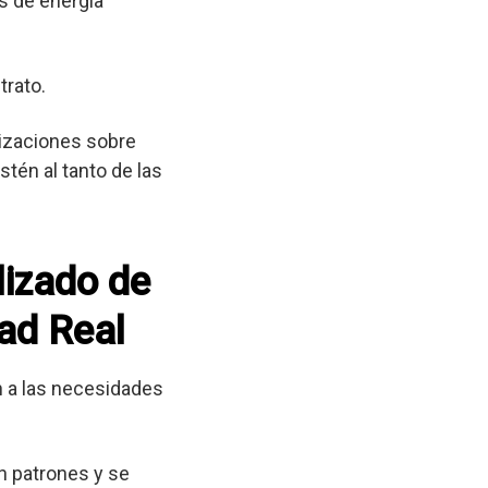
s de energía
trato.
lizaciones sobre
tén al tanto de las
lizado de
dad Real
 a las necesidades
n patrones y se