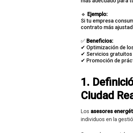
más adecuado para t
🔹
Ejemplo:
Si tu
empresa consum
contrato más ajustad
✅
Beneficios:
✔ Optimización de lo
✔ Servicios gratuitos
✔ Promoción de práct
1. Definici
Ciudad Rea
Los
asesores energét
individuos en la gest