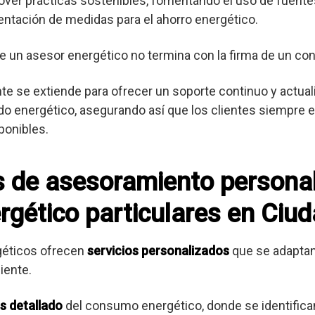
er prácticas sostenibles, fomentando el uso de fuente
entación de medidas para el ahorro energético.
e un asesor energético no termina con la firma de un con
ente se extiende para ofrecer un soporte continuo y actua
o energético, asegurando así que los clientes siempre es
ponibles.
os de asesoramiento persona
rgético particulares en Ciu
géticos ofrecen
servicios personalizados
que se adaptan
iente.
is detallado
del consumo energético, donde se identifica