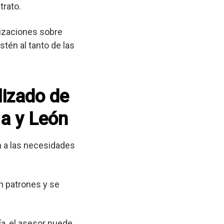
trato.
lizaciones sobre
tén al tanto de las
lizado de
la y León
 a las necesidades
n patrones y se
a, el asesor puede