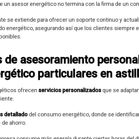
e un asesor energético no termina con la firma de un con
ente se extiende para ofrecer un soporte continuo y actua
o energético, asegurando así que los clientes siempre es
ponibles.
os de asesoramiento persona
gético particulares en astil
géticos ofrecen
servicios personalizados
que se adaptan
iente.
is detallado
del consumo energético, donde se identifica
 de ahorro.
mpresa consume más energía durante ciertas horas del dí