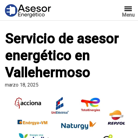
Saltar
al
Menu
contenido
Servicio de asesor
energético en
Vallehermoso
marzo 18, 2025