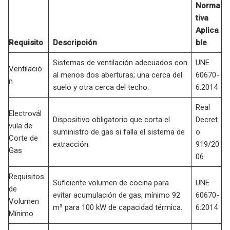
Norma
tiva
Aplica
Requisito
Descripción
ble
Sistemas de ventilación adecuados con
UNE
Ventilació
al menos dos aberturas; una cerca del
60670-
n
suelo y otra cerca del techo.
6:2014
Real
Electrovál
Dispositivo obligatorio que corta el
Decret
vula de
suministro de gas si falla el sistema de
o
Corte de
extracción.
919/20
Gas
06
Requisitos
Suficiente volumen de cocina para
UNE
de
evitar acumulación de gas, mínimo 92
60670-
Volumen
m³ para 100 kW de capacidad térmica.
6:2014
Mínimo