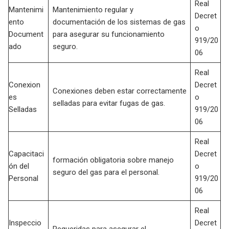
Real
Mantenimi
Mantenimiento regular y
Decret
ento
documentación de los sistemas de gas
o
Document
para asegurar su funcionamiento
919/20
ado
seguro.
06
Real
Conexion
Decret
Conexiones deben estar correctamente
es
o
selladas para evitar fugas de gas.
Selladas
919/20
06
Real
Capacitaci
Decret
formación obligatoria sobre manejo
ón del
o
seguro del gas para el personal.
Personal
919/20
06
Real
Inspeccio
Decret
Requeridas para asegurar el