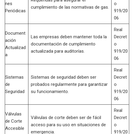
nes
o
cumplimiento de las normativas de gas.
Periódicas
919/20
06
Real
Document
Las empresas deben mantener toda la
Decret
ación
documentación de cumplimiento
o
Actualizad
actualizada para auditorías.
919/20
a
06
Real
Sistemas
Sistemas de seguridad deben ser
Decret
de
probados regularmente para garantizar
o
Seguridad
su funcionamiento.
919/20
06
Real
Válvulas
Válvulas de corte deben ser de fácil
Decret
de Corte
acceso para su uso en situaciones de
o
Accesible
emergencia.
919/20