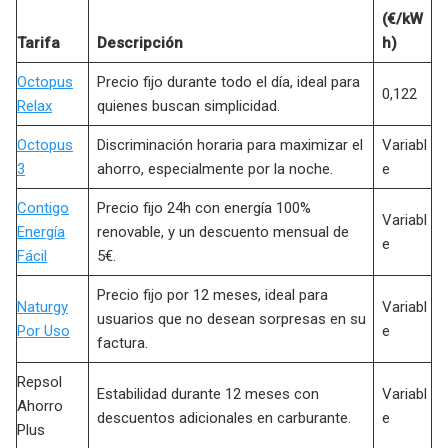
(€/kW
Tarifa
Descripción
h)
Octopus
Precio fijo durante todo el día, ideal para
0,122
Relax
quienes buscan simplicidad.
Octopus
Discriminación horaria para maximizar el
Variabl
3
ahorro, especialmente por la noche.
e
Contigo
Precio fijo 24h con energía 100%
Variabl
Energía
renovable, y un descuento mensual de
e
Fácil
5€.
Precio fijo por 12 meses, ideal para
Naturgy
Variabl
usuarios que no desean sorpresas en su
Por Uso
e
factura.
Repsol
Estabilidad durante 12 meses con
Variabl
Ahorro
descuentos adicionales en carburante.
e
Plus