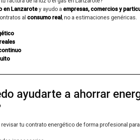
u factura de la luz o el gas en Lanzarote?
o en Lanzarote
y ayudo a
empresas, comercios y partic
ontratos al
consumo real
, no a estimaciones genéricas.
ético
reales
continuo
uito
o ayudarte a ahorrar energ
?
 revisar tu contrato energético de forma profesional para