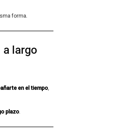
isma forma.
 a largo
ñarte en el tiempo
,
go plazo
.