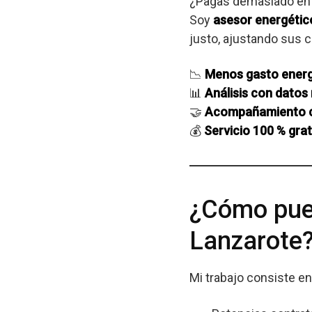
¿Pagas demasiado en t
Soy
asesor energétic
justo, ajustando sus c
📉
Menos gasto energ
📊
Análisis con datos 
🤝
Acompañamiento 
💰
Servicio 100 % grat
¿Cómo pued
Lanzarote
Mi trabajo consiste en